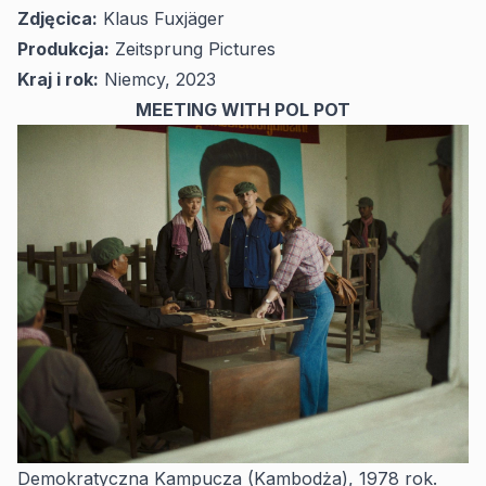
Zdjęcica:
Klaus Fuxjäger
Produkcja:
Zeitsprung Pictures
Kraj i rok:
Niemcy, 2023
MEETING WITH POL POT
Demokratyczna Kampucza (Kambodża), 1978 rok.