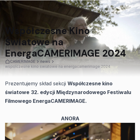
Współczesne Kino
Światowe na
EnergaCAMERIMAGE 2024
CAMERIMAGE
news
wspolczesne kino swiatowe na energacamerimage 2024
Prezentujemy skład sekcji
Współczesne kino
światowe
32. edycji Międzynarodowego Festiwalu
Filmowego EnergaCAMERIMAGE.
ANORA