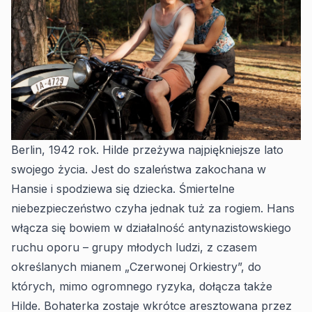
Berlin, 1942 rok. Hilde przeżywa najpiękniejsze lato
swojego życia. Jest do szaleństwa zakochana w
Hansie i spodziewa się dziecka. Śmiertelne
niebezpieczeństwo czyha jednak tuż za rogiem. Hans
włącza się bowiem w działalność antynazistowskiego
ruchu oporu – grupy młodych ludzi, z czasem
określanych mianem „Czerwonej Orkiestry”, do
których, mimo ogromnego ryzyka, dołącza także
Hilde. Bohaterka zostaje wkrótce aresztowana przez