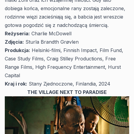
matki Zofii oraz ich wzajemnej miłości. Gdy lato
dobiega końca, emocjonalne rany zostają zaleczone,
rodzinne więzi zacieśniają się, a babcia jest wreszcie
gotowa pogodzić się z nadchodzącą śmiercią.
Reżyseria:
Charlie McDowell
Zdjęcia:
Sturla Brandth Grøvlen
Produkcja:
Helsinki-filmi, Finnish Impact, Film Fund,
Case Study Films, Craig Stilley Productions, Free
Range Films, High Frequency Entertainment, Hurst
Capital
Kraj i rok:
Stany Zjednoczone, Finlandia, 2024
THE VILLAGE NEXT TO PARADISE