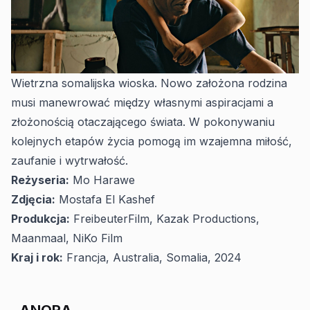
Wietrzna somalijska wioska. Nowo założona rodzina
musi manewrować między własnymi aspiracjami a
złożonością otaczającego świata. W pokonywaniu
kolejnych etapów życia pomogą im wzajemna miłość,
zaufanie i wytrwałość.
Reżyseria:
Mo Harawe
Zdjęcia:
Mostafa El Kashef
Produkcja:
FreibeuterFilm, Kazak Productions,
Maanmaal, NiKo Film
Kraj i rok:
Francja, Australia, Somalia, 2024
ANORA