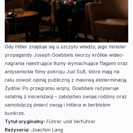
Gdy Hitler znajduje się u szczytu władzy, jego minister
propagandy Joseph Goebbels tworzy krótkie wideo-
nagrania rejestrujące tłumy wymachujące flagami oraz
antysemickie filmy pokroju
Jud Süß
, które mają na
celu oswoić opinię publiczną z masową eksterminacją
Żydów. Po przegraniu wojny, Goebbels reżyseruje
ostatnią z inscenizacji – zabójstwo swojej rodziny oraz
samobójczą śmierć swoją i Hitlera w berlińskim
bunkrze.
Tytuł oryginalny:
Führer und Verführer
Reżyseria:
Joachim Lang