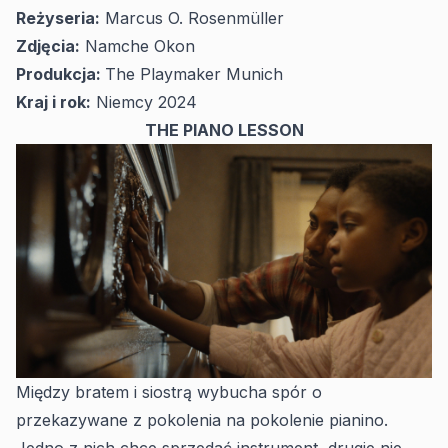
Reżyseria:
Marcus O. Rosenmüller
Zdjęcia:
Namche Okon
Produkcja:
The Playmaker Munich
Kraj i rok:
Niemcy 2024
THE PIANO LESSON
Między bratem i siostrą wybucha spór o
przekazywane z pokolenia na pokolenie pianino.
Jedno z nich chce sprzedać instrument, drugie nie