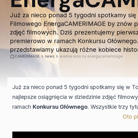
Już za nieco ponad 5 tygodni spotkamy się 
Filmowego EnergaCAMERIMAGE by znów podzi
zdjęć filmowych. Dziś prezentujemy pierwsz
premierowo w ramach Konkursu Głównego. Ws
przedstawiamy ukazują różne kobiece histo
CAMERIMAGE
news
wielkie kino na energacamerimage
Już za nieco ponad 5 tygodni spotkamy się w T
najlepsze osiągnięcia w dziedzinie zdjęć filmow
ramach
Konkursu Głównego
. Wszystkie trzy ty
Oto p