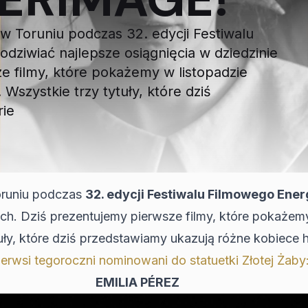
w Toruniu podczas 32. edycji Festiwalu
wiać najlepsze osiągnięcia w dziedzinie
e filmy, które pokażemy w listopadzie
zystkie trzy tytuły, które dziś
rie
oruniu podczas
32. edycji Festiwalu Filmowego E
ych. Dziś prezentujemy pierwsze filmy, które pokaże
tuły, które dziś przedstawiamy ukazują różne kobiece h
ierwsi tegoroczni nominowani do statuetki Złotej Żaby
EMILIA PÉREZ