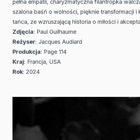
pełna empatii, charyzmatyczna filantropka wal
szalona baśń o wolności, pięknie transformacji i 
tańca, ze wzruszającą historia o miłości i akce
Zdjęcia
: Paul Guilhaume
Reżyser
: Jacques Audiard
Produkcja
: Page 114
Kraj
: Francja, USA
Rok
: 2024