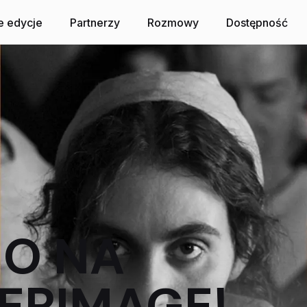
topada 2026
e edycje
Partnerzy
Rozmowy
Dostępność
NO NA
ERIMAGE!