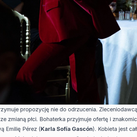
trzymuje propozycję nie do odrzucenia. Zleceniodawcą
 zmianą płci. Bohaterka przyjmuje ofertę i znakomicie
ą Emilię Pérez (
Karla Sofía Gascón
). Kobieta jest 