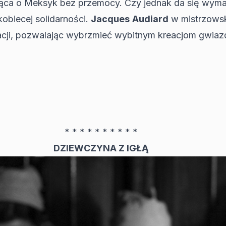
cząca o Meksyk bez przemocy. Czy jednak da się wy
kobiecej solidarności.
Jacques
Audiard
w mistrzowsk
ptacji, pozwalając wybrzmieć wybitnym kreacjom gwiaz
* * * * * * * * * *
DZIEWCZYNA Z IGŁĄ