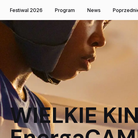
Toruń, 7-14 lis
Festiwal 2026
Program
News
Poprzedni
WIELKIE KI
EnergaCAM