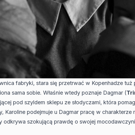
wnica fabryki, stara się przetrwać w Kopenhadze tuż 
awiona sama sobie. Właśnie wtedy poznaje Dagmar (
Tr
ałającej pod szyldem sklepu ze słodyczami, która po
wy, Karoline podejmuje u Dagmar pracę w charakterze 
 gdy odkrywa szokującą prawdę o swojej mocodawczyni