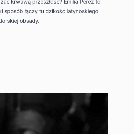
mazać krwawą przeszłość?
Emilia Pérez
to
i sposób łączy tu dzikość latynoskiego
dorskiej obsady.