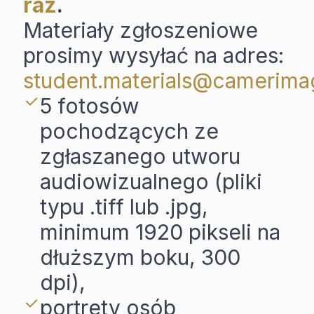
raz
.
Materiały zgłoszeniowe
prosimy wysyłać na adres:
student.materials@camerima
5 fotosów
pochodzących ze
zgłaszanego utworu
audiowizualnego (pliki
typu .tiff lub .jpg,
minimum 1920 pikseli na
dłuższym boku, 300
dpi),
portrety osób