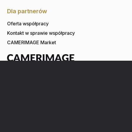
Dla partnerów
Oferta współpracy
Kontakt w sprawie współpracy
CAMERIMAGE Market
Fundacja Tumult
Rynek Nowomiejski 28
87-100 Toruń
NIP 9560008579
Kontakt
+48 56 621 00 19
+48 56 652 21 79
+48 56 652 21 97
camerimage@camerimage.pl