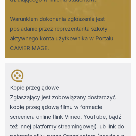
Warunkiem dokonania zgłoszenia jest
posiadanie przez reprezentanta szkoły
aktywnego konta użytkownika w Portalu
CAMERIMAGE.
Kopie przeglądowe
Zgłaszający jest zobowiązany dostarczyć
kopię przeglądową filmu w formacie
screenera online (link Vimeo, YouTube, bądź
też innej platformy streamingowej) lub link do