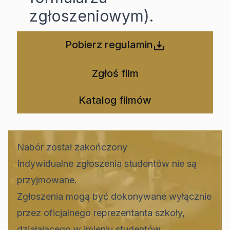
zgłoszeniowym).
Pobierz regulamin
Zgłoś film
Katalog filmów
Nabór został zakończony
Indywidualne zgłoszenia studentów nie są
przyjmowane.
Zgłoszenia mogą być dokonywane wyłącznie
przez oficjalnego reprezentanta szkoły,
działającego w imieniu studentów.