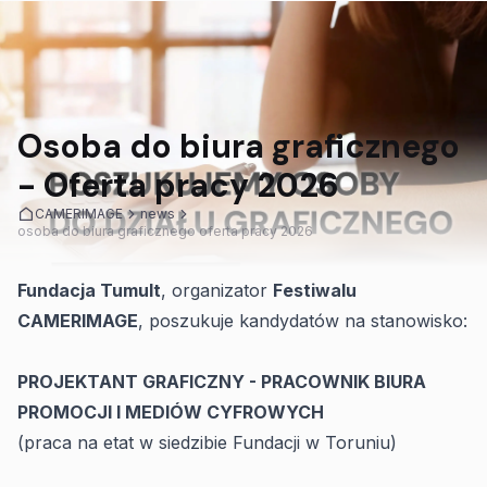
Osoba do biura graficznego
- Oferta pracy 2026
CAMERIMAGE
news
osoba do biura graficznego oferta pracy 2026
Fundacja Tumult
, organizator
Festiwalu
CAMERIMAGE
, poszukuje kandydatów na stanowisko:
PROJEKTANT GRAFICZNY - PRACOWNIK BIURA
PROMOCJI I MEDIÓW CYFROWYCH
(praca na etat w siedzibie Fundacji w Toruniu)