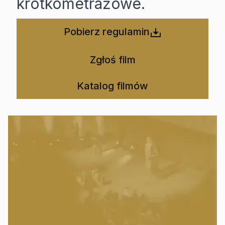
krótkometrażowe.
Pobierz regulamin
Zgłoś film
Katalog filmów