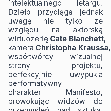
intelektualnego letargu.
Dzieło przyciąga jednak
uwagę nie tylko ze
względu na aktorską
wirtuozerię
Cate
Blanchett
,
kamera
Christopha
Kraussa
,
współtwórcy wizualnej
strony projektu,
perfekcyjnie uwypukla
performatywny
charakter Manifesto,
prowokując widzów do
przemyśleń nad sztuką,